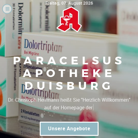
Freitag, 07. August 2026
PARACELSUS
APOTHEKE
DUISBURG
|
Dr. Christoph Herrmann heißt Sie "Herzlich Wi
Unsere Angebote