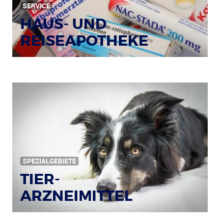
SERVICE
HAUS- UND
REISEAPOTHEKE
Bildquelle: © Tim Reckmann / pixelio.de
SPEZIALGEBIETE
TIER-
ARZNEIMITTEL